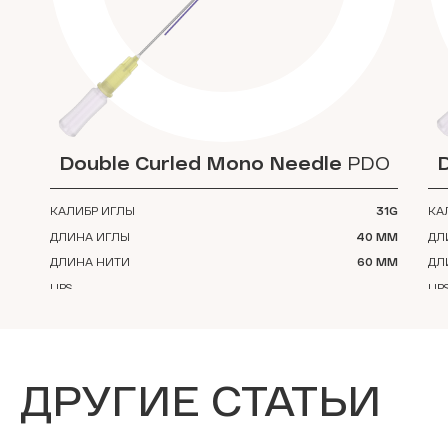
Double Curled Mono Needle
PDO
КАЛИБР ИГЛЫ
31G
КА
ДЛИНА ИГЛЫ
40 ММ
ДЛ
ДЛИНА НИТИ
60 ММ
ДЛ
UPS
UP
КОЛ-ВО В УПАКОВКЕ
10
КО
МАТЕРИАЛ
PDO
МА
ДРУГИЕ СТАТЬИ