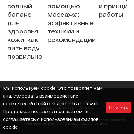
водный
помощью
и принцип
баланс
массажа:
работы
для
эффективные
здоровья
техники и
кожи: как
рекомендации
пить воду
правильно
Мы используем cookie
. Это позволяет нам
анализировать взаимодействие
НАЙТИ СПЕЦИАЛИСТА
посетителей с сайтом и делать его лучше.
Принять
В ВАШЕМ РЕГИОНЕ
Продолжая пользоваться сайтом, вы
соглашаетесь с использованием файлов
Оставьте свои контакты, и мы найдём лицензированного специалиста по
методологии Luxeface&Luxebody в вашем регионе
cookie.