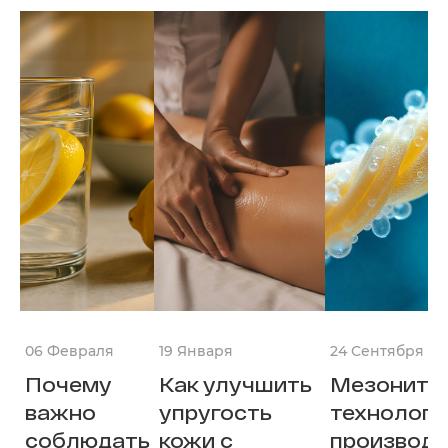
06 Февраля
19 Января
24 Сентября
Почему
Как улучшить
Мезонити:
важно
упругость
технологи
соблюдать
кожи с
производс