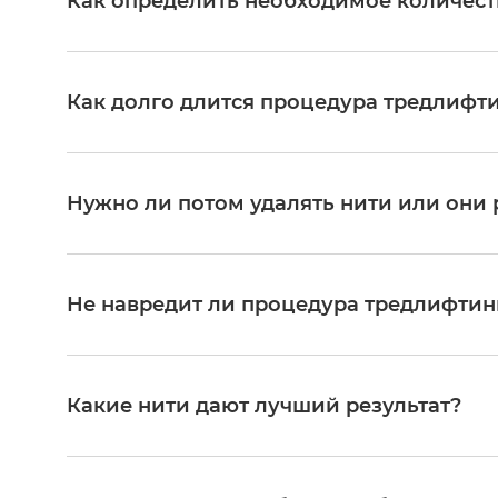
Как определить необходимое количест
Точное количество, тип и схему установки нитей опред
степени возрастных изменений и желаемого эстетичес
Как долго длится процедура тредлифти
Процедура занимает от 30 до 90 минут на одну зону.
предварительной местной анестезии.
Нужно ли потом удалять нити или они 
Нити Luxeface & Luxebody (PDO/PCL) являются биораз
течение периода от 6 месяцев до 3 лет, превращаясь в в
Не навредит ли процедура тредлифтин
Напротив, методика направлена на улучшение качества
микроциркуляцию и лимфодренаж. В результате кожа с
Какие нити дают лучший результат?
Наиболее эффективны и безопасны современные биораз
гипоаллергенны, не отторгаются организмом и, расса
собственного коллагена.