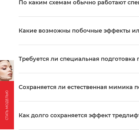
По каким схемам обычно работают сп
Врачи, которые прошли обучение тонкостям установки
авторской методике. Она предполагает крепление ните
естественный результат, длительный эффект и отсутст
Какие возможны побочные эффекты ил
При использовании оригинальных сертифицированных 
риски осложнений сведены к минимуму. Возможны врем
самостоятельно в короткие сроки.
Требуется ли специальная подготовка
Да, для оптимального результата и быстрой реабилит
рекомендуется исключить прием алкоголя, препаратов,
учетом цикла. Точные предписания подробно разъясня
Сохраняется ли естественная мимика 
СТАТЬ МОДЕЛЬЮ
Ключевое преимущество методики — возможность доб
мимики и подвижности лица. Результат выглядит гарм
Как долго сохраняется эффект тредлиф
Эффект процедуры комплексный и пролонгированный. 
рассасыванию каркаса из нитей, сохраняется до 1.5-2