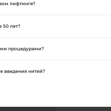
альнейшем процедуру можно повторить для поддержания эффект
евом лифтинге?
первые признаки старения: снижение тонуса кожи, формирован
чата коррекция, тем более естественный и продолжительный ре
 50 лет?
зменений у пациентов зрелого возраста. Она позволяет добит
ий с общей анестезией и длительным восстановлением. При вы
 тактику, которая может включать сочетание нитей с другими 
ыми процедурами?
эффекта. Аппаратные процедуры (такие как RF-лифтинг или уль
 улучшения качества кожи и подготовки тканей. После тредлиф
снятия отеков и ускорения восстановления, а далее — любой 
ле введения нитей?
роколы в волосистой части головы, на видимых областях лица 
ру менее травматичной, минимизирует дискомфорт и обеспечи