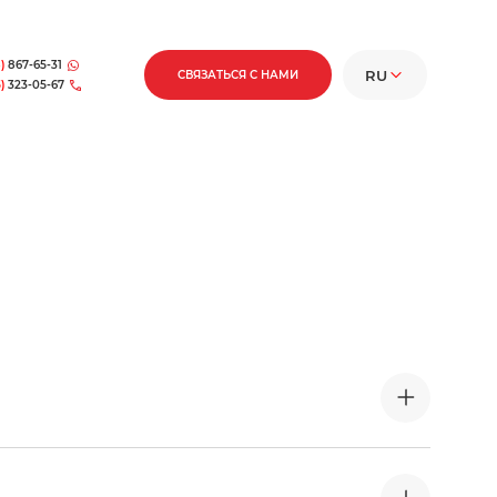
)
867-65-31
RU
СВЯЗАТЬСЯ С НАМИ
)
323-05-67
RU
EN
FR
DE
ES
IT
ы, носогубные