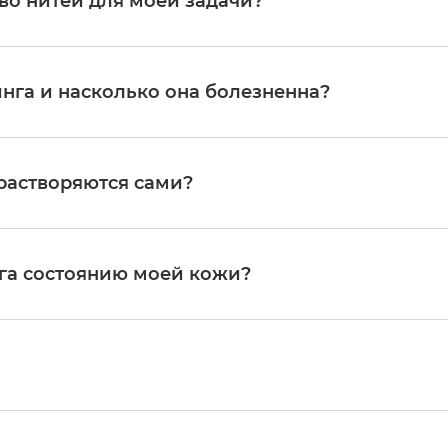
во нитей для моей задачи?
еляет врач на индивидуальной консультации. Это зависит от зо
кого результата.
нга и насколько она болезненна?
 Она проводится бережно, комфортно и полностью безболезненн
растворяются сами?
лагаемыми. Они естественным образом и полностью рассасывают
оду и углекислый газ, не оставляя следов в тканях.
га состоянию моей кожи?
 кожи. Нити стимулируют естественную выработку коллагена и
тановится более подтянутой, упругой, увлажненной и свежей.
лагаемые нити, такие как Luxeface & Luxebody. Они биосовмес
сываясь, обеспечивают продолжительный эффект за счет стиму