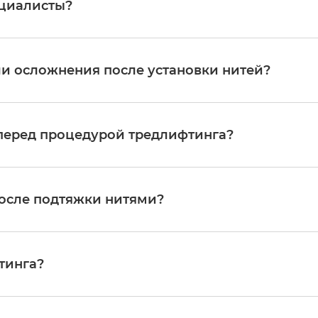
ециалисты?
 нитей Luxeface & Luxebody и получили соответствующий серти
й в неподвижных точках (например, в волосистой части головы)
вие видимых следов на лице.
и осложнения после установки нитей?
материалов и проведении процедуры опытным врачом в стери
енные явления, такие как легкие отеки или гематомы. Они про
 перед процедурой тредлифтинга?
ации врач даст индивидуальные рекомендации. Как правило, пе
 разжижающих кровь (в том числе, омега-3), а женщинам — пла
ет доктор на консультации.
после подтяжки нитями?
иться выраженного лифтинг-эффекта при полном сохранении 
онично и подчеркивает вашу природную красоту.
тинга?
Непосредственный результат лифтинга заметен сразу и, благо
 лет. Долгосрочное улучшение качества кожи за счет запущенно