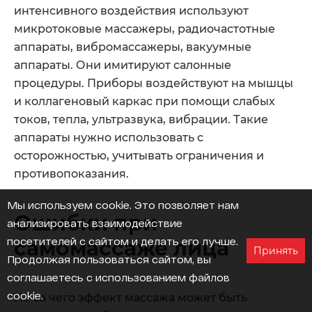
интенсивного воздействия используют
микротоковые массажеры, радиочастотные
аппараты, вибромассажеры, вакуумные
аппараты. Они имитируют салонные
процедуры. Приборы воздействуют на мышцы
и коллагеновый каркас при помощи слабых
токов, тепла, ультразвука, вибрации. Такие
аппараты нужно использовать с
осторожностью, учитывать ограничения и
противопоказания.
Мы используем cookie
. Это позволяет нам
Ошибки при
анализировать взаимодействие
посетителей с сайтом и делать его лучше.
самомассаже лица
Принять
Продолжая пользоваться сайтом, вы
соглашаетесь с использованием файлов
cookie.
Из-за чего эффект массажа может быть