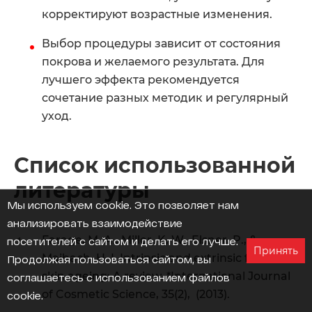
корректируют возрастные изменения.
Выбор процедуры зависит от состояния
покрова и желаемого результата. Для
лучшего эффекта рекомендуется
сочетание разных методик и регулярный
уход.
Список использованной
литературы
Мы используем cookie
. Это позволяет нам
анализировать взаимодействие
Farage, M. A., Miller, K. W., Elsner, P., &
посетителей с сайтом и делать его лучше.
Принять
Maibach, H. I. Intrinsic and extrinsic factors in
Продолжая пользоваться сайтом, вы
skin ageing: A review. *International Journal
соглашаетесь с использованием файлов
of Cosmetic Science, 35(2), (2013).
cookie.