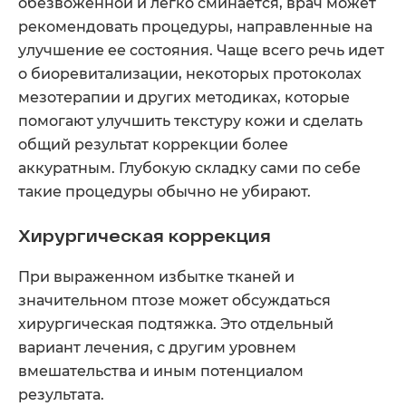
обезвоженной и легко сминается, врач может
Предварительно проконсультируем
и
рекомендовать процедуры, направленные на
подберём формат участия
улучшение ее состояния. Чаще всего речь идет
о биоревитализации, некоторых протоколах
ПОДРОБНЕЕ
мезотерапии и других методиках, которые
помогают улучшить текстуру кожи и сделать
общий результат коррекции более
аккуратным. Глубокую складку сами по себе
такие процедуры обычно не убирают.
Хирургическая коррекция
При выраженном избытке тканей и
значительном птозе может обсуждаться
хирургическая подтяжка. Это отдельный
вариант лечения, с другим уровнем
вмешательства и иным потенциалом
результата.