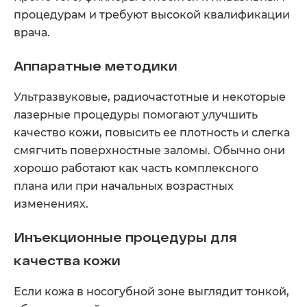
процедурам и требуют высокой квалификации
врача.
Аппаратные методики
Ультразвуковые, радиочастотные и некоторые
лазерные процедуры помогают улучшить
качество кожи, повысить ее плотность и слегка
МЫ ИЩЕМ
смягчить поверхностные заломы. Обычно они
МОДЕЛЕЙ!
хорошо работают как часть комплексного
плана или при начальных возрастных
Уберите морщины и обретите четкий контур
изменениях.
лица
под контролем сертифицированного тренера
Luxeface&Luxebody на базе клиники Expert Clinics,
Инъекционные процедуры для
Москва
качества кожи
Эксклюзивно по методологии
Luxeface
&
Luxebody©, Швейцария
Если кожа в носогубной зоне выглядит тонкой,