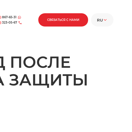
)
867-65-31
RU
СВЯЗАТЬСЯ С НАМИ
)
323-05-67
RU
EN
Д ПОСЛЕ
FR
DE
А ЗАЩИТЫ
ES
IT