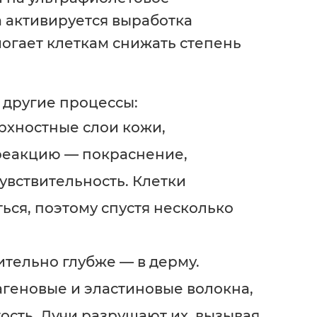
а активируется выработка
огает клеткам снижать степень
 другие процессы:
рхностные слои кожи,
реакцию — покраснение,
вствительность. Клетки
ся, поэтому спустя несколько
тельно глубже — в дерму.
геновые и эластиновые волокна,
ость. Лучи разрушают их, вызывая