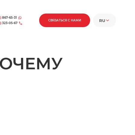
)
867-65-31
RU
СВЯЗАТЬСЯ С НАМИ
)
323-05-67
RU
EN
ПОЧЕМУ
FR
DE
ES
IT