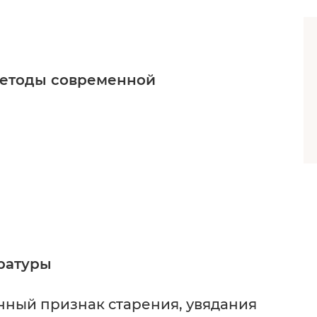
 методы современной
ратуры
нный признак старения, увядания