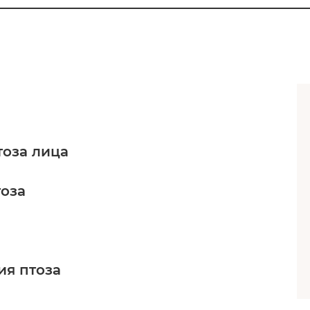
тоза лица
тоза
ия птоза