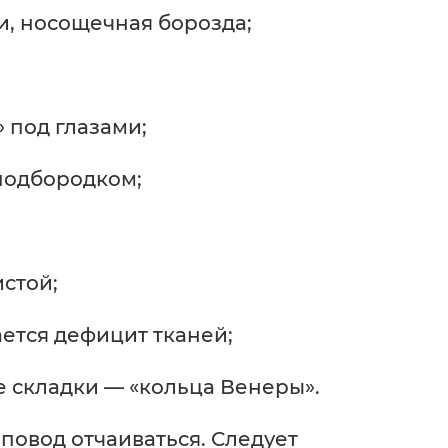
и, носощечная борозда;
 под глазами;
подбородком;
стой;
ается дефицит тканей;
 складки — «кольца Венеры».
повод отчаиваться. Следует